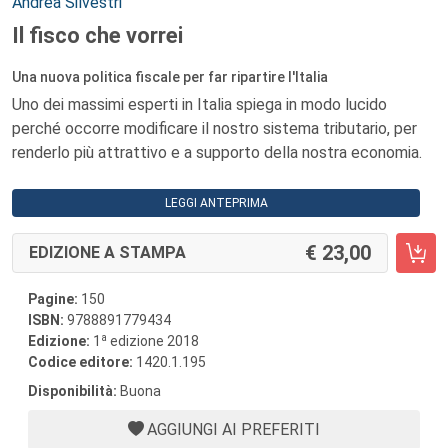
Autori:
Andrea Silvestri
Il fisco che vorrei
Una nuova politica fiscale per far ripartire l'Italia
Uno dei massimi esperti in Italia spiega in modo lucido
perché occorre modificare il nostro sistema tributario, per
renderlo più attrattivo e a supporto della nostra economia.
LEGGI ANTEPRIMA
23,00
EDIZIONE A STAMPA
Pagine:
150
ISBN:
9788891779434
a
Edizione:
1
edizione 2018
Codice editore:
1420.1.195
Disponibilità:
Buona
AGGIUNGI AI PREFERITI