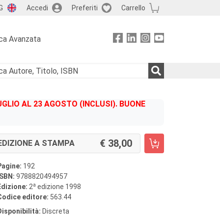
G
Accedi
Preferiti
Carrello
ca Avanzata
GLIO AL 23 AGOSTO (INCLUSI). BUONE
38,00
EDIZIONE A STAMPA
Pagine:
192
ISBN:
9788820494957
a
Edizione:
2
edizione 1998
Codice editore:
563.44
Disponibilità:
Discreta