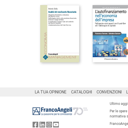
Footer
LA TUA OPINIONE
CATALOGHI
CONVENZIONI
Ultimo agg
Per le opere
normativa su
FrancoAngel