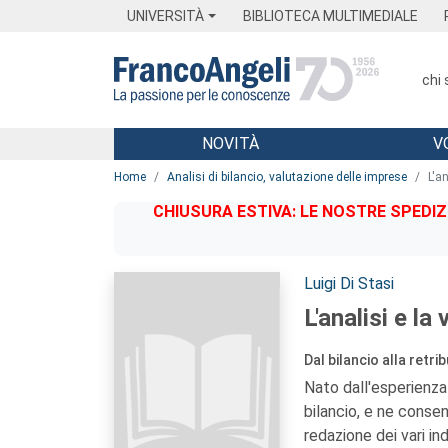
Menu
Main content
Footer
Menu
UNIVERSITÀ
BIBLIOTECA MULTIMEDIALE
chi
NOVITÀ
V
Main content
Home
Analisi di bilancio, valutazione delle imprese
L'a
CHIUSURA ESTIVA: LE NOSTRE SPEDIZ
Autori:
Luigi Di Stasi
L'analisi e la
Dal bilancio alla retri
Nato dall'esperienza 
bilancio, e ne conse
redazione dei vari indic