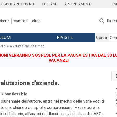
EN
PUBBLICARE CON NOI
COLLANE
APPUNTAMENTI
Ricer
 siamo
contatti
aiuto
OLUMI
RIVISTE
Cerca:
nalisi e la valutazione d'azienda.
IONI VERRANNO SOSPESE PER LA PAUSA ESTIVA DAL 30 LU
VACANZE!
 valutazione d'azienda.
buzione flessibile
pluriennale dell'autore, entra nel merito delle varie voci di
nte una chiara e completa comprensione. Passa poi alla
i di bilancio, all'analisi dei flussi finanziari, all'analisi ABC o