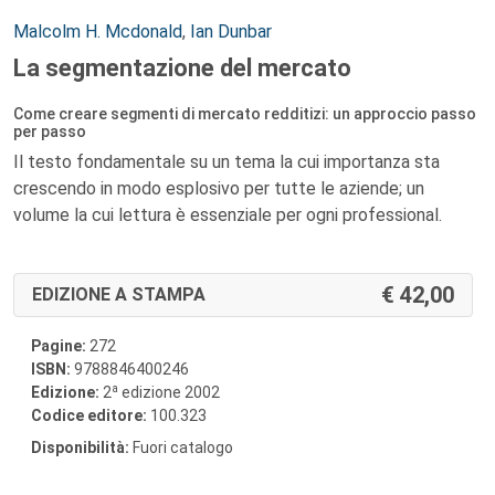
Autori:
Malcolm H. Mcdonald
,
Ian Dunbar
La segmentazione del mercato
Come creare segmenti di mercato redditizi: un approccio passo
per passo
Il testo fondamentale su un tema la cui importanza sta
crescendo in modo esplosivo per tutte le aziende; un
volume la cui lettura è essenziale per ogni professional.
42,00
EDIZIONE A STAMPA
Pagine:
272
ISBN:
9788846400246
a
Edizione:
2
edizione 2002
Codice editore:
100.323
Disponibilità:
Fuori catalogo