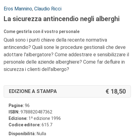
Autori:
Eros Mannino
,
Claudio Ricci
La sicurezza antincendio negli alberghi
Come gestirla con il vostro personale
Quali sono i punti chiave della recente normativa
antincendio? Quali sone le procedure gestionali che deve
adottare l'albergatore? Come addestrare e sensibilizzare il
personale delle aziende alberghiere? Come far defluire in
sicurezza i clienti dell'albergo?
18,50
EDIZIONE A STAMPA
Pagine:
96
ISBN:
9788820487362
a
Edizione:
1
edizione 1996
Codice editore:
615.7
Disponibilità:
Nulla