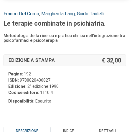
Autori:
Franco Del Corno
,
Margherita Lang
,
Guido Taidelli
Le terapie combinate in psichiatria.
Metodologia della ricerca e pratica clinica nell'integrazione tra
psicofarmaci e psicoterapia
32,00
EDIZIONE A STAMPA
Pagine:
192
ISBN:
9788820436827
a
Edizione:
2
edizione 1990
Codice editore:
1110.4
Disponibilità:
Esaurito
DESCRIZIONE
INDICE
DETTAGLI