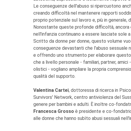
Le conseguenze dell'abuso si ripercuotono anche s
creando difficoltà nel mantenere rapporti soddi
proprio potenziale sul lavoro e, più in generale, d
Nonostante queste profonde difficoltà, ancora
nell'infanzia continuano a essere lasciate sole
Scritto da donne per donne, questo volume vuol
conseguenze devastanti che l'abuso sessuale nel
e offrendo uno strumento per elaborare questo t
che a livello personale - familiari, partner, amici
olistici - vogliano ampliare la propria comprension
qualità del supporto.
Valentina Cartei
, dottoressa di ricerca in Psico
Survivors' Network, centro antiviolenza del Susse
genere per bambini e adulti. È inoltre co-fondat
Francesca Grosso
è presidente e co-fondatri
alle donne che hanno subìto abusi sessuali nell'