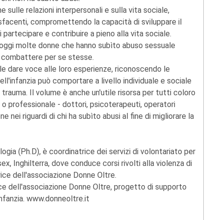
ulle relazioni interpersonali e sulla vita sociale,
sfacenti, compromettendo la capacità di sviluppare il
i partecipare e contribuire a pieno alla vita sociale.
 oggi molte donne che hanno subìto abuso sessuale
 a combattere per se stesse.
e dare voce alle loro esperienze, riconoscendo le
l'infanzia può comportare a livello individuale e sociale
rauma. Il volume è anche un'utile risorsa per tutti coloro
 - o professionale - dottori, psicoterapeuti, operatori
e nei riguardi di chi ha subìto abusi al fine di migliorare la
logia (Ph.D), è coordinatrice dei servizi di volontariato per
x, Inghilterra, dove conduce corsi rivolti alla violenza di
rice dell'associazione Donne Oltre.
ce dell'associazione Donne Oltre, progetto di supporto
infanzia. www.donneoltre.it