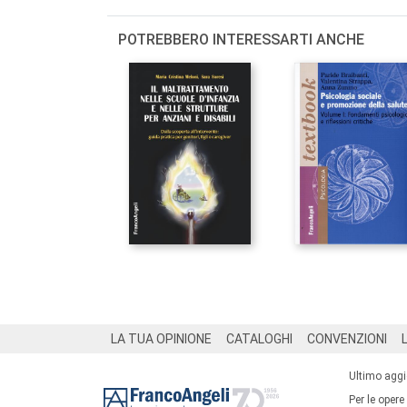
POTREBBERO INTERESSARTI ANCHE
Footer
LA TUA OPINIONE
CATALOGHI
CONVENZIONI
Ultimo agg
Per le opere