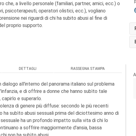
ro che, a livello personale (familiari, partner, amici, ecc.) o
i, psicoterapeuti, operatori olistici, ecc.), vogliano
ensione nei riguardi di chi ha subito abusi al fine di
 del proprio supporto.
DETTAGLI
RASSEGNA STAMPA
A
n dialogo all'interno del panorama italiano sul problema
infanzia, e di offrire a donne che hanno subìto tale
capirlo e superarlo.
violenza di genere più diffuse: secondo le più recenti
ro ha subìto abusi sessuali prima del diciottesimo anno di
o sessuale ha un profondo impatto sulla vita di chi lo
ontinuano a soffrire maggiormente d'ansia, bassa
chi non ha subìto abusi.