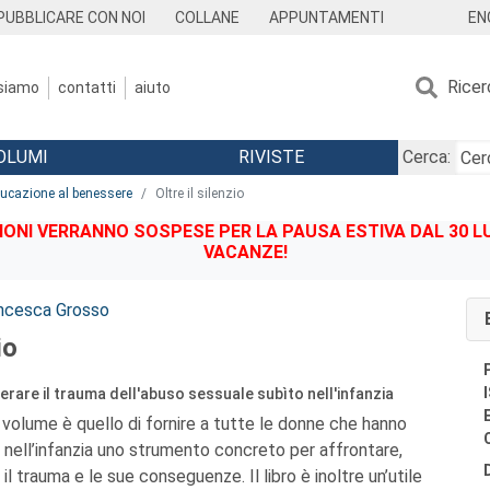
EN
PUBBLICARE CON NOI
COLLANE
APPUNTAMENTI
Ricer
 siamo
contatti
aiuto
OLUMI
RIVISTE
Cerca:
educazione al benessere
Oltre il silenzio
IONI VERRANNO SOSPESE PER LA PAUSA ESTIVA DAL 30 LU
VACANZE!
ncesca Grosso
io
rare il trauma dell'abuso sessuale subìto nell'infanzia
o volume è quello di fornire a tutte le donne che hanno
i nell’infanzia uno strumento concreto per affrontare,
il trauma e le sue conseguenze. Il libro è inoltre un’utile