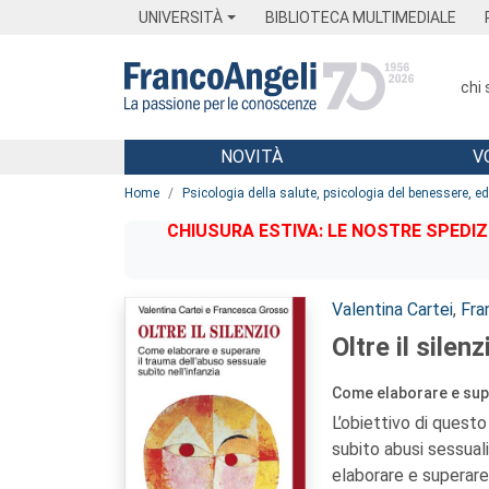
Menu
Main content
Footer
Menu
UNIVERSITÀ
BIBLIOTECA MULTIMEDIALE
chi
NOVITÀ
V
Main content
Home
Psicologia della salute, psicologia del benessere, 
CHIUSURA ESTIVA: LE NOSTRE SPEDIZ
Autori:
Valentina Cartei
,
Fra
Oltre il silenz
Come elaborare e supe
L’obiettivo di quest
subito abusi sessual
elaborare e superare 