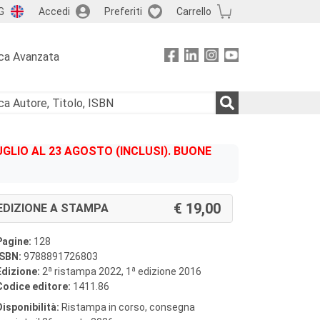
G
Accedi
Preferiti
Carrello
ca Avanzata
GLIO AL 23 AGOSTO (INCLUSI). BUONE
19,00
EDIZIONE A STAMPA
Pagine:
128
ISBN:
9788891726803
a
a
Edizione:
2
ristampa 2022, 1
edizione 2016
Codice editore:
1411.86
Disponibilità:
Ristampa in corso, consegna