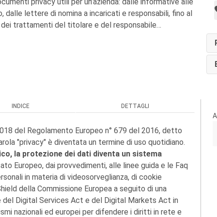
ocumenti privacy utili per un’azienda: dalle informative alle
 dalle lettere di nomina a incaricati e responsabili, fino al
 dei trattamenti del titolare e del responsabile…
INDICE
DETTAGLI
A
o 2018 del Regolamento Europeo n° 679 del 2016, detto
arola "privacy" è diventata un termine di uso quotidiano.
ico, la protezione dei dati diventa un sistema
tato Europeo, dai provvedimenti, alle linee guida e le Faq
rsonali in materia di videosorveglianza, di cookie
 Shield della Commissione Europea a seguito di una
e del Digital Services Act e del Digital Markets Act in
smi nazionali ed europei per difendere i diritti in rete e