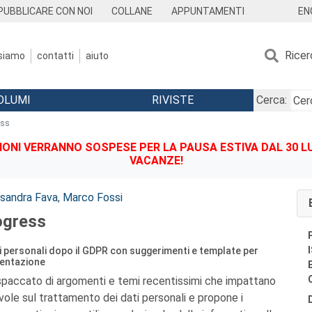
EN
PUBBLICARE CON NOI
COLLANE
APPUNTAMENTI
Ricer
 siamo
contatti
aiuto
OLUMI
RIVISTE
Cerca:
ess
IONI VERRANNO SOSPESE PER LA PAUSA ESTIVA DAL 30 LU
VACANZE!
sandra Fava
,
Marco Fossi
ogress
ti personali dopo il GDPR con suggerimenti e template per
mentazione
spaccato di argomenti e temi recentissimi che impattano
vole sul trattamento dei dati personali e propone i