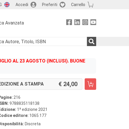
G
Accedi
Preferiti
Carrello
ca Avanzata
GLIO AL 23 AGOSTO (INCLUSI). BUONE
24,00
EDIZIONE A STAMPA
Pagine:
216
ISBN:
9788835118138
a
Edizione:
1
edizione 2021
Codice editore:
1065.177
Disponibilità:
Discreta