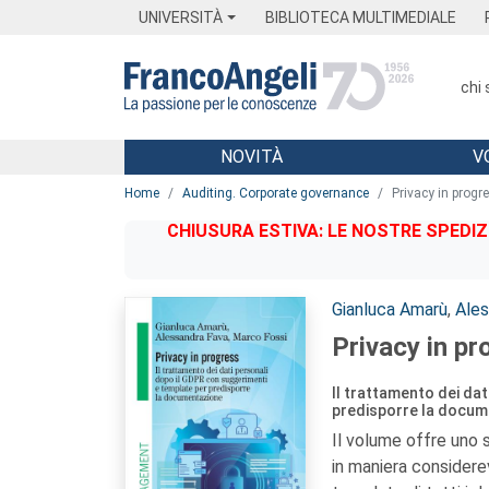
Menu
Main content
Footer
Menu
UNIVERSITÀ
BIBLIOTECA MULTIMEDIALE
chi
NOVITÀ
V
Main content
Home
Auditing. Corporate governance
Privacy in progr
CHIUSURA ESTIVA: LE NOSTRE SPEDIZ
Autori:
Gianluca Amarù
,
Ales
Privacy in pr
Il trattamento dei da
predisporre la docu
Il volume offre uno 
in maniera considere