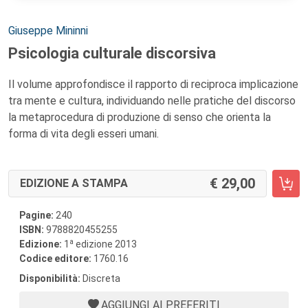
Autori:
Giuseppe Mininni
Psicologia culturale discorsiva
Il volume approfondisce il rapporto di reciproca implicazione
tra mente e cultura, individuando nelle pratiche del discorso
la metaprocedura di produzione di senso che orienta la
forma di vita degli esseri umani.
29,00
EDIZIONE A STAMPA
Pagine:
240
ISBN:
9788820455255
a
Edizione:
1
edizione 2013
Codice editore:
1760.16
Disponibilità:
Discreta
AGGIUNGI AI PREFERITI