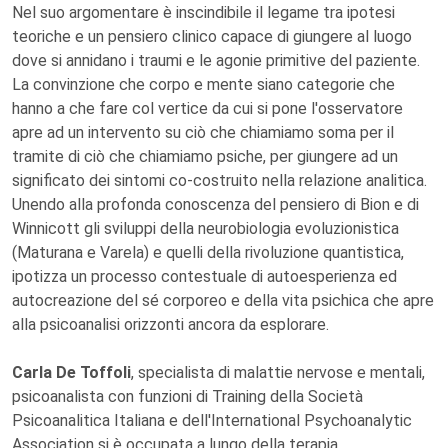
Nel suo argomentare è inscindibile il legame tra ipotesi
teoriche e un pensiero clinico capace di giungere al luogo
dove si annidano i traumi e le agonie primitive del paziente.
La convinzione che corpo e mente siano categorie che
hanno a che fare col vertice da cui si pone l'osservatore
apre ad un intervento su ciò che chiamiamo soma per il
tramite di ciò che chiamiamo psiche, per giungere ad un
significato dei sintomi co-costruito nella relazione analitica.
Unendo alla profonda conoscenza del pensiero di Bion e di
Winnicott gli sviluppi della neurobiologia evoluzionistica
(Maturana e Varela) e quelli della rivoluzione quantistica,
ipotizza un processo contestuale di autoesperienza ed
autocreazione del sé corporeo e della vita psichica che apre
alla psicoanalisi orizzonti ancora da esplorare.
Carla De Toffoli
, specialista di malattie nervose e mentali,
psicoanalista con funzioni di Training della Società
Psicoanalitica Italiana e dell'International Psychoanalytic
Association si è occupata a lungo della terapia