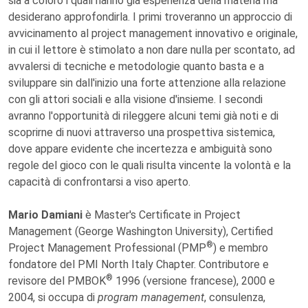
sia a coloro i quali hanno già esperienza della materia ma
desiderano approfondirla. I primi troveranno un approccio di
avvicinamento al project management innovativo e originale,
in cui il lettore è stimolato a non dare nulla per scontato, ad
avvalersi di tecniche e metodologie quanto basta e a
sviluppare sin dall'inizio una forte attenzione alla relazione
con gli attori sociali e alla visione d'insieme. I secondi
avranno l'opportunità di rileggere alcuni temi già noti e di
scoprirne di nuovi attraverso una prospettiva sistemica,
dove appare evidente che incertezza e ambiguità sono
regole del gioco con le quali risulta vincente la volontà e la
capacità di confrontarsi a viso aperto.
Mario Damiani
è Master's Certificate in Project
Management (George Washington University), Certified
®
Project Management Professional (PMP
) e membro
fondatore del PMI North Italy Chapter. Contributore e
®
revisore del PMBOK
1996 (versione francese), 2000 e
2004, si occupa di
program management
, consulenza,