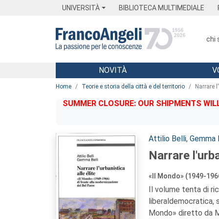
Menu
Main content
Footer
Menu
UNIVERSITÀ
BIBLIOTECA MULTIMEDIALE
chi
NOVITÀ
V
Main content
Home
Teorie e storia della città e del territorio
Narrare l'
SUMMER CLOSURE: OUR SHIPMENTS WILL 
Autori:
Attilio Belli
,
Gemma B
Narrare l'urba
«Il Mondo» (1949-1966
Il volume tenta di r
liberaldemocratica, 
Mondo» diretto da M