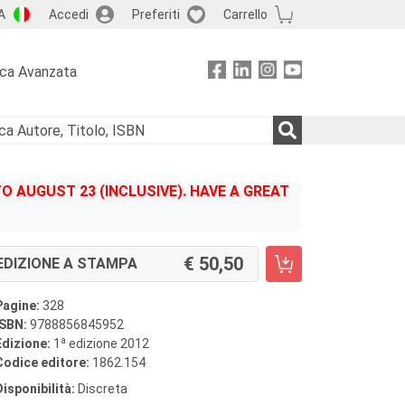
A
Accedi
Preferiti
Carrello
rca Avanzata
 AUGUST 23 (INCLUSIVE). HAVE A GREAT
50,50
EDIZIONE A STAMPA
Pagine:
328
ISBN:
9788856845952
a
Edizione:
1
edizione 2012
Codice editore:
1862.154
Disponibilità:
Discreta