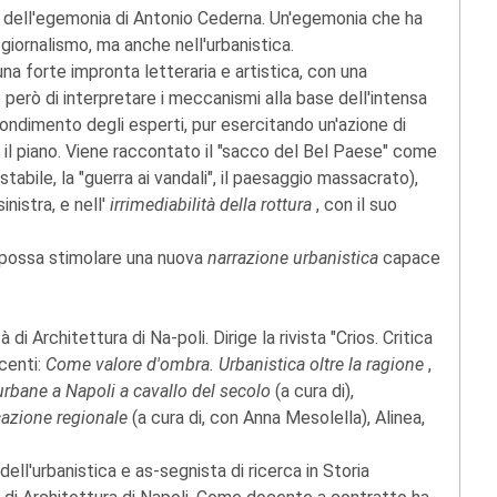
si dell'egemonia di Antonio Cederna. Un'egemonia che ha
 giornalismo, ma anche nell'urbanistica.
na forte impronta letteraria e artistica, con una
erò di interpretare i meccanismi alla base dell'intensa
fondimento degli esperti, pur esercitando un'azione di
 il piano. Viene raccontato il "sacco del Bel Paese" come
restabile, la "guerra ai vandali", il paesaggio massacrato),
inistra, e nell'
irrimediabilità della rottura
, con il suo
a possa stimolare una nuova
narrazione urbanistica
capace
di Architettura di Na-poli. Dirige la rivista "Crios. Critica
ecenti:
Come valore d'ombra. Urbanistica oltre la ragione
,
 urbane a Napoli a cavallo del secolo
(a cura di),
cazione regionale
(a cura di, con Anna Mesolella), Alinea,
dell'urbanistica e as-segnista di ricerca in Storia