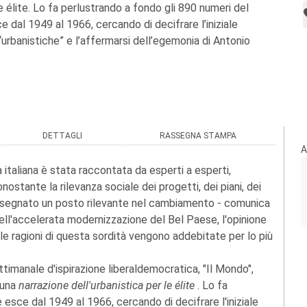
le élite. Lo fa perlustrando a fondo gli 890 numeri del
 dal 1949 al 1966, cercando di decifrare l’iniziale
“urbanistiche” e l’affermarsi dell’egemonia di Antonio
DETTAGLI
RASSEGNA STAMPA
A
italiana è stata raccontata da esperti a esperti,
ostante la rilevanza sociale dei progetti, dei piani, dei
a assegnato un posto rilevante nel cambiamento - comunica
nell'accelerata modernizzazione del Bel Paese, l'opinione
e le ragioni di questa sordità vengono addebitate per lo più
ttimanale d'ispirazione liberaldemocratica, "Il Mondo",
 una
narrazione dell'urbanistica per le élite
. Lo fa
 esce dal 1949 al 1966, cercando di decifrare l'iniziale