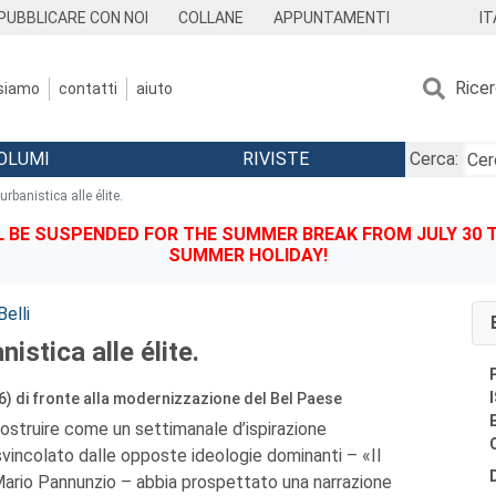
IT
PUBBLICARE CON NOI
COLLANE
APPUNTAMENTI
Rice
 siamo
contatti
aiuto
OLUMI
RIVISTE
Cerca:
urbanistica alle élite.
BE SUSPENDED FOR THE SUMMER BREAK FROM JULY 30 TO
SUMMER HOLIDAY!
elli
nistica alle élite.
) di fronte alla modernizzazione del Bel Paese
icostruire come un settimanale d’ispirazione
svincolato dalle opposte ideologie dominanti – «Il
ario Pannunzio – abbia prospettato una narrazione