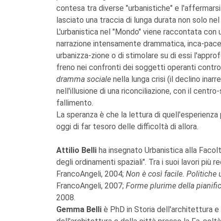
contesa tra diverse "urbanistiche" e l'affermar
lasciato una traccia di lunga durata non solo nel
L'urbanistica nel "Mondo" viene raccontata con u
narrazione intensamente drammatica, inca-pace p
urbanizza-zione o di stimolare su di essi l'appro
freno nei confronti dei soggetti operanti contro
dramma sociale
nella lunga crisi (il declino inar
nell'illusione di una riconciliazione, con il centro-s
fallimento.
La speranza è che la lettura di quell'esperienz
oggi di far tesoro delle difficoltà di allora.
Attilio Belli
ha insegnato Urbanistica alla Facoltà 
degli ordinamenti spaziali". Tra i suoi lavori più r
FrancoAngeli, 2004;
Non è così facile. Politiche
FrancoAngeli, 2007;
Forme plurime della pianifi
2008.
Gemma Belli
è PhD in Storia dell'architettura e 