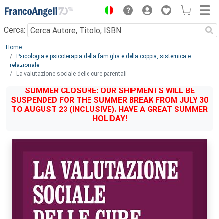
Menu
Cerca:
Main content
Home
Psicologia e psicoterapia della famiglia e della coppia, sistemica e
relazionale
La valutazione sociale delle cure parentali
SUMMER CLOSURE: OUR SHIPMENTS WILL BE
SUSPENDED FOR THE SUMMER BREAK FROM JULY 30
TO AUGUST 23 (INCLUSIVE). HAVE A GREAT SUMMER
HOLIDAY!