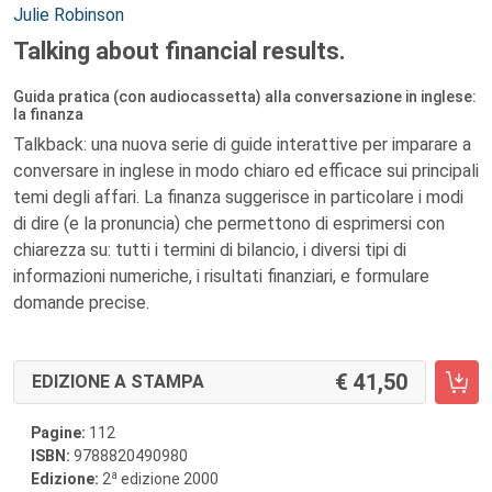
Autori:
Julie Robinson
Talking about financial results.
Guida pratica (con audiocassetta) alla conversazione in inglese:
la finanza
Talkback: una nuova serie di guide interattive per imparare a
conversare in inglese in modo chiaro ed efficace sui principali
temi degli affari. La finanza suggerisce in particolare i modi
di dire (e la pronuncia) che permettono di esprimersi con
chiarezza su: tutti i termini di bilancio, i diversi tipi di
informazioni numeriche, i risultati finanziari, e formulare
domande precise.
41,50
EDIZIONE A STAMPA
Pagine:
112
ISBN:
9788820490980
a
Edizione:
2
edizione 2000