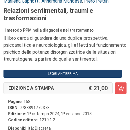
Autori:
Marilena Capriotti
,
Annamaria Mandese
,
Piero Petrini
Relazioni sentimentali, traumi e
trasformazioni
Il metodo PPM nella diagnosi e nel trattamento
Il libro cerca di guardare da una duplice prospettiva,
psicoanalitica e neurobiologica, gli effetti sul funzionamento
psichico della potenza disorganizzatrice delle situazioni
traumatogene, a partire da quelle sentimentali.
LEGGI ANTEPRIMA
21,00
EDIZIONE A STAMPA
Pagine:
158
ISBN:
9788891779373
a
a
Edizione:
1
ristampa 2024, 1
edizione 2018
Codice editore:
1219.1.2
Disponibilità:
Discreta