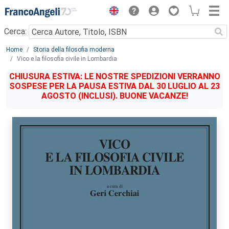
Menu
Cerca:
Main content
Home
Storia della filosofia moderna
Vico e la filosofia civile in Lombardia
CHIUSURA ESTIVA: LE NOSTRE SPEDIZIONI VERRANNO
SOSPESE PER LA PAUSA ESTIVA DAL 30 LUGLIO AL 23
AGOSTO (INCLUSI). BUONE VACANZE!