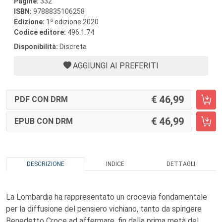
Pagine:
332
ISBN:
9788835106258
a
Edizione:
1
edizione 2020
Codice editore:
496.1.74
Disponibilità:
Discreta
AGGIUNGI AI PREFERITI
46,99
PDF CON DRM
46,99
EPUB CON DRM
DESCRIZIONE
INDICE
DETTAGLI
La Lombardia ha rappresentato un crocevia fondamentale
per la diffusione del pensiero vichiano, tanto da spingere
Benedetto Croce ad affermare, fin dalla prima metà del