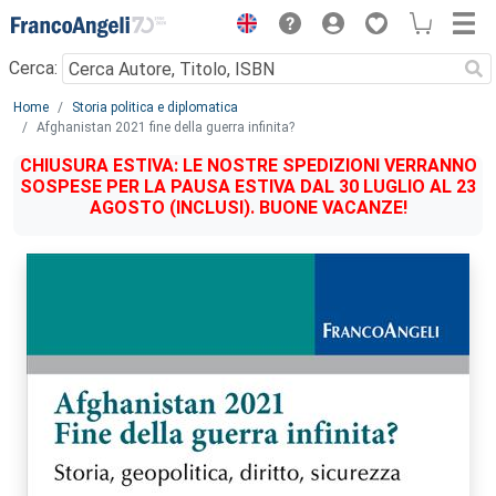
Menu
Cerca:
Main content
Home
Storia politica e diplomatica
Afghanistan 2021 fine della guerra infinita?
CHIUSURA ESTIVA: LE NOSTRE SPEDIZIONI VERRANNO
SOSPESE PER LA PAUSA ESTIVA DAL 30 LUGLIO AL 23
AGOSTO (INCLUSI). BUONE VACANZE!