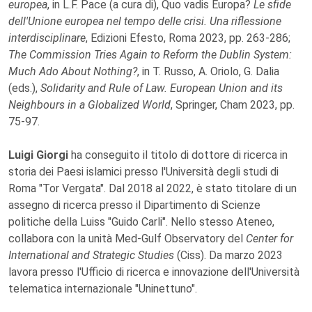
europea
, in L.F. Pace (a cura di), Quo vadis Europa?
Le sfide
dell'Unione europea nel tempo delle crisi. Una riflessione
interdisciplinare
, Edizioni Efesto, Roma 2023, pp. 263-286;
The Commission Tries Again to Reform the Dublin System:
Much Ado About Nothing?
, in T. Russo, A. Oriolo, G. Dalia
(eds.),
Solidarity and Rule of Law. European Union and its
Neighbours in a Globalized World
, Springer, Cham 2023, pp.
75-97.
Luigi Giorgi
ha conseguito il titolo di dottore di ricerca in
storia dei Paesi islamici presso l'Università degli studi di
Roma "Tor Vergata". Dal 2018 al 2022, è stato titolare di un
assegno di ricerca presso il Dipartimento di Scienze
politiche della Luiss "Guido Carli". Nello stesso Ateneo,
collabora con la unità Med-Gulf Observatory del
Center for
International and Strategic Studies
(Ciss). Da marzo 2023
lavora presso l'Ufficio di ricerca e innovazione dell'Università
telematica internazionale "Uninettuno".