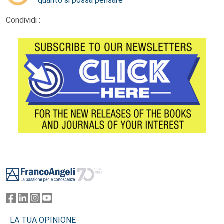
quanto si possa pensare
Condividi :
Footer
LA TUA OPINIONE