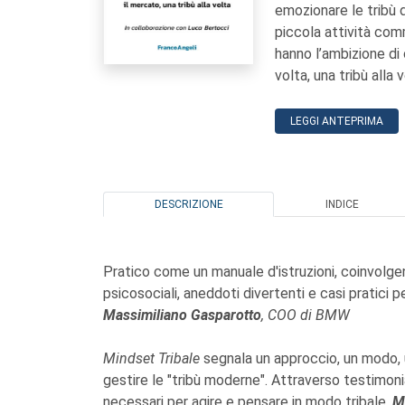
emozionare le tribù d
piccola attività com
hanno l’ambizione di 
volta, una tribù alla v
LEGGI ANTEPRIMA
DESCRIZIONE
INDICE
Pratico come un manuale d'istruzioni, coinvolg
psicosociali, aneddoti divertenti e casi pratici 
Massimiliano Gasparotto
, COO di BMW
Mindset Tribale
segnala un approccio, un modo, u
gestire le "tribù moderne". Attraverso testimoni
necessari per agire e pensare in modo tribale.
Ma