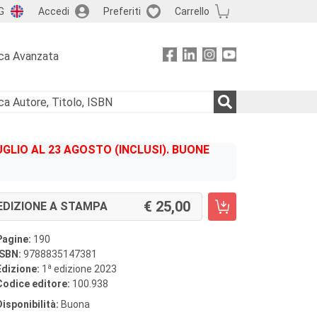
G
Accedi
Preferiti
Carrello
ca Avanzata
GLIO AL 23 AGOSTO (INCLUSI). BUONE
25,00
EDIZIONE A STAMPA
Pagine:
190
ISBN:
9788835147381
a
Edizione:
1
edizione 2023
Codice editore:
100.938
Disponibilità:
Buona