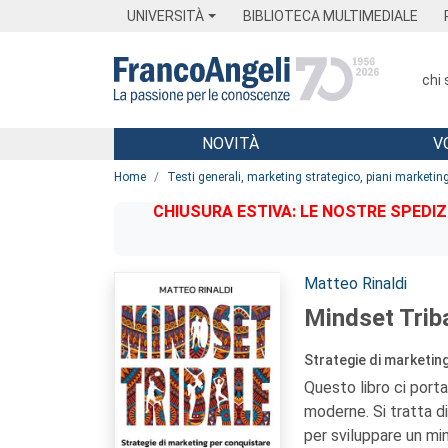
Menu
Main content
Footer
Menu
UNIVERSITÀ
BIBLIOTECA MULTIMEDIALE
chi
NOVITÀ
V
Main content
Home
Testi generali, marketing strategico, piani marketin
CHIUSURA ESTIVA: LE NOSTRE SPEDIZ
Autori:
Matteo Rinaldi
Mindset Trib
Strategie di marketing
Questo libro ci porta
moderne. Si tratta di
per sviluppare un min