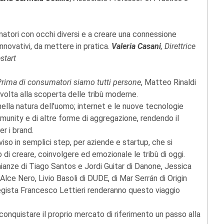
umatori con occhi diversi e a creare una connessione
nnovativi, da mettere in pratica.
Valeria Casani
, Direttrice
start
rima di consumatori siamo tutti persone
, Matteo Rinaldi
 volta alla scoperta delle tribù moderne.
 nella natura dell'uomo; internet e le nuove tecnologie
munity e di altre forme di aggregazione, rendendo il
r i brand.
viso in semplici step, per aziende e startup, che si
 di creare, coinvolgere ed emozionale le tribù di oggi.
nianze di Tiago Santos e Jordi Guitar di Danone, Jessica
lce Nero, Livio Basoli di DUDE, di Mar Serrán di Origin
 regista Francesco Lettieri renderanno questo viaggio
i conquistare il proprio mercato di riferimento un passo alla