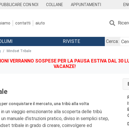
EN
PUBBLICARE CON NOI
COLLANE
APPUNTAMENTI
Ricer
 siamo
contatti
aiuto
OLUMI
RIVISTE
Cerca:
g
Mindset Tribale
IONI VERRANNO SOSPESE PER LA PAUSA ESTIVA DAL 30 LU
VACANZE!
ale
 per conquistare il mercato, una tribù alla volta
 in un viaggio emozionante alla scoperta delle tribù
 un manuale d’istruzioni pratico, diviso in semplici step,
dset tribale in grado di creare, coinvolgere ed