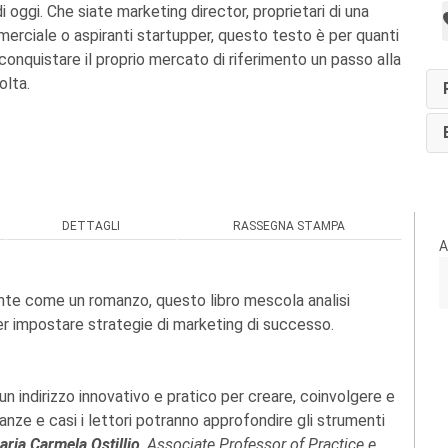
i oggi. Che siate marketing director, proprietari di una
merciale o aspiranti startupper, questo testo è per quanti
conquistare il proprio mercato di riferimento un passo alla
olta.
DETTAGLI
RASSEGNA STAMPA
A
ente come un romanzo, questo libro mescola analisi
per impostare strategie di marketing di successo.
n indirizzo innovativo e pratico per creare, coinvolgere e
anze e casi i lettori potranno approfondire gli strumenti
ria Carmela Ostillio
, Associate Professor of Practice e