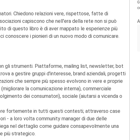
G
c
ori. Chiedono relazioni vere, rispettose, fatte di
sociazioni capiscono che nell'era della rete non si può
A
merito di questo libro è di aver mappato le esperienze più
oci conoscere i pionieri di un nuovo modo di comunicare.
on gli strumenti. Piattaforme, mailing list, newsletter, bot
 trova a gestire gruppi d'interesse, brand aziendali, progetti
zzazioni che sempre più spesso evolvono in vere e proprie
 (migliorare la comunicazione interna), commerciale
nvolgimento dei consumatori), sociale (aiutarsi a vicenda o
re fortemente in tutti questi contesti; attraverso case
tori - a loro volta community manager di due delle
o spiega nel dettaglio come guidare consapevolmente una
e più strategico.