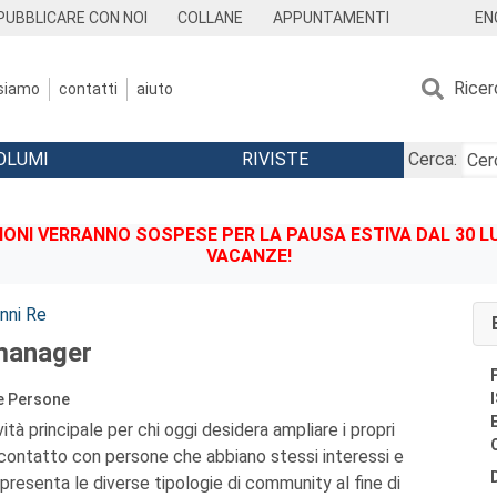
EN
PUBBLICARE CON NOI
COLLANE
APPUNTAMENTI
Ricer
 siamo
contatti
aiuto
OLUMI
RIVISTE
Cerca:
IONI VERRANNO SOSPESE PER LA PAUSA ESTIVA DAL 30 LU
VACANZE!
nni Re
manager
 le Persone
vità principale per chi oggi desidera ampliare i propri
 contatto con persone che abbiano stessi interessi e
presenta le diverse tipologie di community al fine di