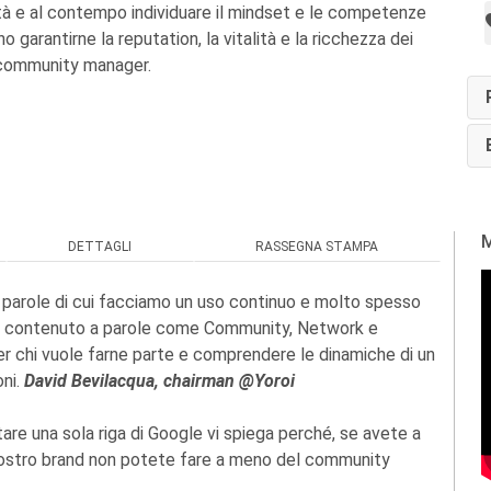
ità e al contempo individuare il mindset e le competenze
 garantirne la reputation, la vitalità e la ricchezza dei
l community manager.
M
DETTAGLI
RASSEGNA STAMPA
d, parole di cui facciamo un uso continuo e molto spesso
za e contenuto a parole come Community, Network e
r chi vuole farne parte e comprendere le dinamiche di un
oni.
David Bevilacqua, chairman @Yoroi
tare una sola riga di Google vi spiega perché, se avete a
l vostro brand non potete fare a meno del community