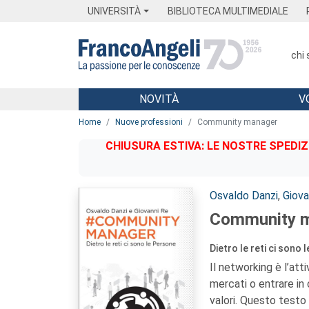
Menu
Main content
Footer
Menu
UNIVERSITÀ
BIBLIOTECA MULTIMEDIALE
chi
NOVITÀ
V
Main content
Home
Nuove professioni
Community manager
CHIUSURA ESTIVA: LE NOSTRE SPEDIZ
Autori:
Osvaldo Danzi
,
Giova
Community 
Dietro le reti ci sono
Il networking è l’atti
mercati o entrare in
valori. Questo testo 