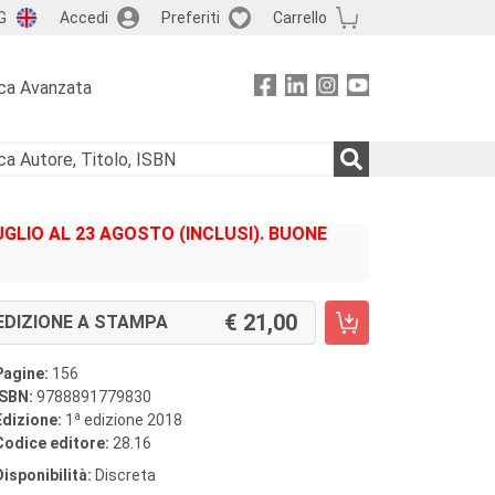
G
Accedi
Preferiti
Carrello
ca Avanzata
GLIO AL 23 AGOSTO (INCLUSI). BUONE
21,00
EDIZIONE A STAMPA
Pagine:
156
ISBN:
9788891779830
a
Edizione:
1
edizione 2018
Codice editore:
28.16
Disponibilità:
Discreta