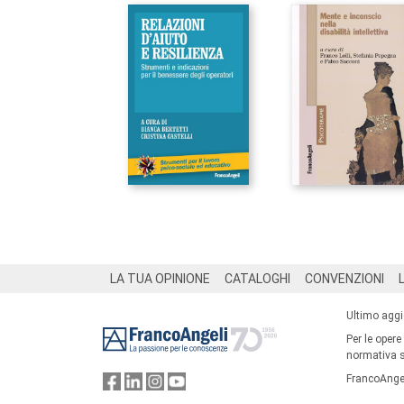
Footer
LA TUA OPINIONE
CATALOGHI
CONVENZIONI
Ultimo agg
Per le opere
normativa su
FrancoAngel