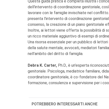
Questa guida pratica e completa illustra i concet
dell'intervento di coordinazione genitoriale, c
lavorare con le famiglie invischiate nel conflitt
presenta l'intervento di coordinazione genitorial
consenso, la creazione di un piano genitoriale ef
Inoltre, ai lettori viene offerta la possibilità di
un ricco materiale aggiuntivo di esempi di ordine d
Una risorsa essenziale per un pubblico di lettor
della salute mentale, avvocati, mediatori familia
nell'ambito del diritto di famiglia.
Debra K. Carter,
Ph.D., è un'esperta riconosciut
genitoriale. Psicologa, mediatrice familiare, dida
coordinatore genitoriale, è co-fondatore del Na
formazione, consulenza e supervisione per i coordi
POTREBBERO INTERESSARTI ANCHE