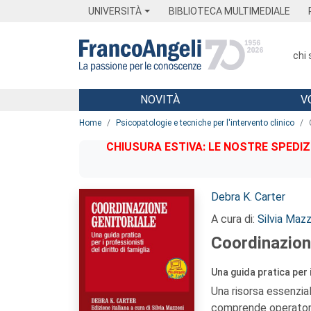
Menu
Main content
Footer
Menu
UNIVERSITÀ
BIBLIOTECA MULTIMEDIALE
chi
NOVITÀ
V
Main content
Home
Psicopatologie e tecniche per l'intervento clinico
CHIUSURA ESTIVA: LE NOSTRE SPEDIZ
Autori:
Debra K. Carter
A cura di:
Silvia Mazz
Coordinazion
Una guida pratica per i
Una risorsa essenzial
comprende operatori 