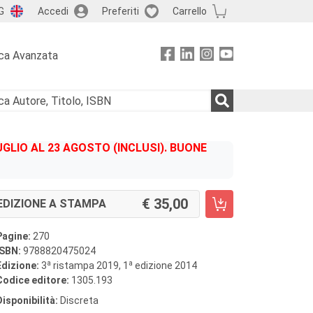
G
Accedi
Preferiti
Carrello
ca Avanzata
GLIO AL 23 AGOSTO (INCLUSI). BUONE
35,00
EDIZIONE A STAMPA
Pagine:
270
ISBN:
9788820475024
a
a
Edizione:
3
ristampa 2019, 1
edizione 2014
Codice editore:
1305.193
Disponibilità:
Discreta