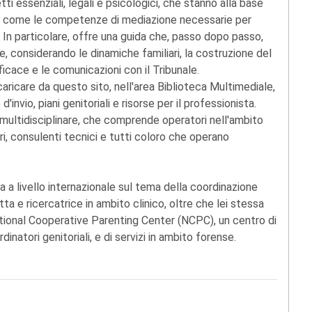
ti essenziali, legali e psicologici, che stanno alla base
osì come le competenze di mediazione necessarie per
o. In particolare, offre una guida che, passo dopo passo,
e, considerando le dinamiche familiari, la costruzione del
ficace e le comunicazioni con il Tribunale.
 scaricare da questo sito, nell'area Biblioteca Multimediale,
'invio, piani genitoriali e risorse per il professionista.
i multidisciplinare, che comprende operatori nell'ambito
ri, consulenti tecnici e tutti coloro che operano
a a livello internazionale sul tema della coordinazione
tta e ricercatrice in ambito clinico, oltre che lei stessa
tional Cooperative Parenting Center (NCPC), un centro di
natori genitoriali, e di servizi in ambito forense.