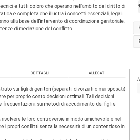
 tecnici e tutti coloro che operano nell’ambito del diritto di
ratica e completa che illustra i concetti essenziali, legali
anno alla base dell’intervento di coordinazione genitoriale,
enze di mediazione del conflitto.
DETTAGLI
ALLEGATI
A
ato sui figli di genitori (separati, divorziati o mai sposati)
re per proprio conto decisioni ottimali. Tali decisioni
e frequentazioni, sui metodi di accudimento dei figli e
 a risolvere le loro controversie in modo amichevole e nel
vere i propri conflitti senza la necessità di un contenzioso in