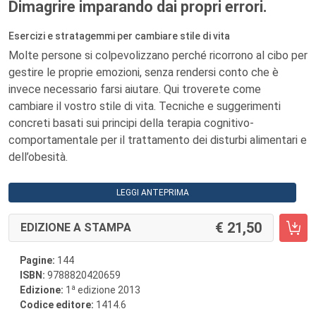
Dimagrire imparando dai propri errori.
Esercizi e stratagemmi per cambiare stile di vita
Molte persone si colpevolizzano perché ricorrono al cibo per
gestire le proprie emozioni, senza rendersi conto che è
invece necessario farsi aiutare. Qui troverete come
cambiare il vostro stile di vita. Tecniche e suggerimenti
concreti basati sui principi della terapia cognitivo-
comportamentale per il trattamento dei disturbi alimentari e
dell’obesità.
LEGGI ANTEPRIMA
21,50
EDIZIONE A STAMPA
Pagine:
144
ISBN:
9788820420659
a
Edizione:
1
edizione 2013
Codice editore:
1414.6