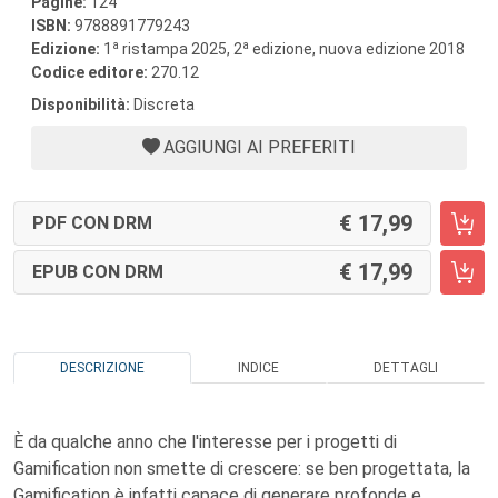
Pagine:
124
ISBN:
9788891779243
a
a
Edizione:
1
ristampa 2025, 2
edizione, nuova edizione 2018
Codice editore:
270.12
Disponibilità:
Discreta
AGGIUNGI AI PREFERITI
17,99
PDF CON DRM
17,99
EPUB CON DRM
DESCRIZIONE
INDICE
DETTAGLI
È da qualche anno che l'interesse per i progetti di
Gamification non smette di crescere: se ben progettata, la
Gamification è infatti capace di generare profonde e