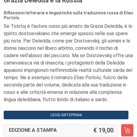
Grazia Deledda e la Russia
Riflessioni letterarie e linguistiche sulla traduzione russa di Elias
Portolu
Se Tolstoj è l’autore russo più amato da Grazia Deledda, è lo
spirito dostoevskiano che emerge spesso nelle sue opere
più note. Per Deledda, come per Dostoevskij, gli uomini e le
donne nascono nel libero arbitrio, correndo il rischio di
cadere nell’abisso del peccato. Ma se Dostoevskij offre una
carnevalesca via di rinascita, i protagonisti della Deledda
appaiono imprigionati nell’immobile realtà culturale sarda del
tempo. Ne è esempio il romanzo
Elias Portolu
, fulcro della
seconda parte del volume, dedicata alla sua traduzione in
russo e alle criticità emerse in relazione alla complessa
lingua deleddiana, frutto ibrido di italiano e sardo.
LEGGI ANTEPRIMA
19,00
EDIZIONE A STAMPA