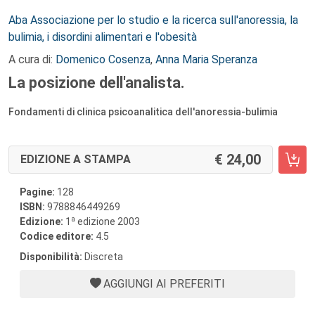
Autori:
Aba Associazione per lo studio e la ricerca sull'anoressia, la
bulimia, i disordini alimentari e l'obesità
A cura di:
Domenico Cosenza
,
Anna Maria Speranza
La posizione dell'analista.
Fondamenti di clinica psicoanalitica dell'anoressia-bulimia
24,00
EDIZIONE A STAMPA
Pagine:
128
ISBN:
9788846449269
a
Edizione:
1
edizione 2003
Codice editore:
4.5
Disponibilità:
Discreta
AGGIUNGI AI PREFERITI