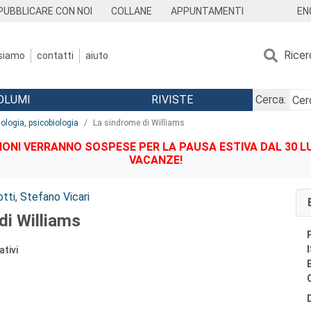
EN
PUBBLICARE CON NOI
COLLANE
APPUNTAMENTI
Ricer
 siamo
contatti
aiuto
OLUMI
RIVISTE
Cerca:
iologia, psicobiologia
La sindrome di Williams
IONI VERRANNO SOSPESE PER LA PAUSA ESTIVA DAL 30 LU
VACANZE!
otti
,
Stefano Vicari
di Williams
ativi