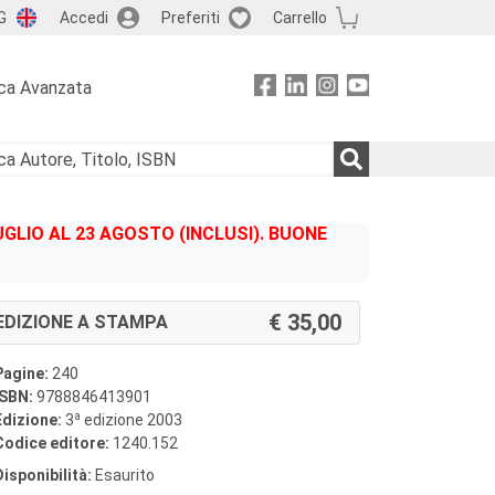
G
Accedi
Preferiti
Carrello
ca Avanzata
GLIO AL 23 AGOSTO (INCLUSI). BUONE
35,00
EDIZIONE A STAMPA
Pagine:
240
ISBN:
9788846413901
a
Edizione:
3
edizione 2003
Codice editore:
1240.152
Disponibilità:
Esaurito