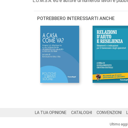
L.U.M.S.A. ed è autore di numerosi lavori e pubbli
POTREBBERO INTERESSARTI ANCHE
Footer
LA TUA OPINIONE
CATALOGHI
CONVENZIONI
Ultimo agg