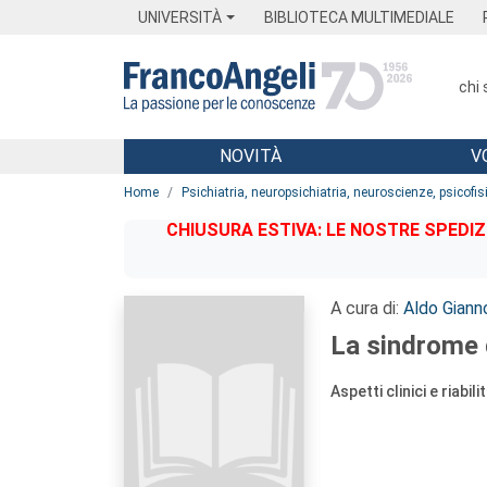
Menu
Main content
Footer
Menu
UNIVERSITÀ
BIBLIOTECA MULTIMEDIALE
chi
NOVITÀ
V
Main content
Home
Psichiatria, neuropsichiatria, neuroscienze, psicofis
CHIUSURA ESTIVA: LE NOSTRE SPEDIZ
A cura di:
Aldo Giann
La sindrome 
Aspetti clinici e riabilit