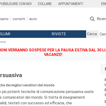
EN
PUBBLICARE CON NOI
COLLANE
APPUNTAMENTI
Ricer
 siamo
contatti
aiuto
OLUMI
RIVISTE
Cerca:
asiva
IONI VERRANNO SOSPESE PER LA PAUSA ESTIVA DAL 30 LU
VACANZE!
ersuasiva
iche dei migliori venditori del mondo
e più potenti tecniche di comunicazione persuasiva usate
i e comunicatori del mondo. Si tratta di insegnamenti
alidi, testati con successo ed efficacia, che