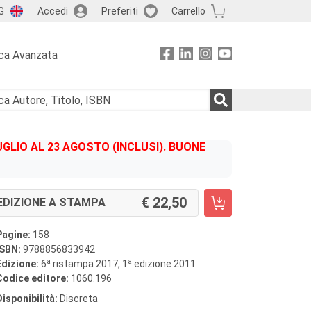
G
Accedi
Preferiti
Carrello
ca Avanzata
GLIO AL 23 AGOSTO (INCLUSI). BUONE
22,50
EDIZIONE A STAMPA
Pagine:
158
ISBN:
9788856833942
a
a
Edizione:
6
ristampa 2017, 1
edizione 2011
Codice editore:
1060.196
Disponibilità:
Discreta