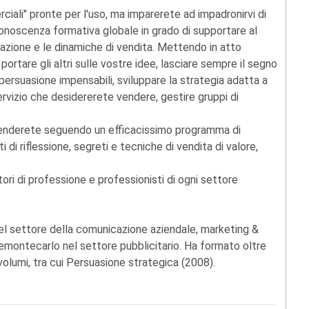
ciali" pronte per l'uso, ma imparerete ad impadronirvi di
conoscenza formativa globale in grado di supportare al
azione e le dinamiche di vendita. Mettendo in atto
ortare gli altri sulle vostre idee, lasciare sempre il segno
di persuasione impensabili, sviluppare la strategia adatta a
servizio che desidererete vendere, gestire gruppi di
renderete seguendo un efficacissimo programma di
di riflessione, segreti e tecniche di vendita di valore,
.
ri di professione e professionisti di ogni settore
el settore della comunicazione aziendale, marketing &
lemontecarlo nel settore pubblicitario. Ha formato oltre
 volumi, tra cui Persuasione strategica (2008).