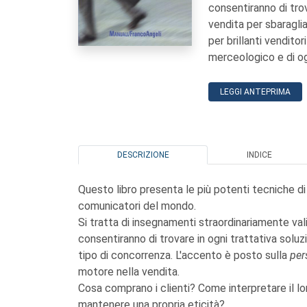
consentiranno di trov
vendita per sbaragli
per brillanti vendito
merceologico e di ogn
LEGGI ANTEPRIMA
DESCRIZIONE
INDICE
Questo libro presenta le più potenti tecniche d
comunicatori del mondo.
Si tratta di insegnamenti straordinariamente vali
consentiranno di trovare in ogni trattativa soluz
tipo di concorrenza. L'accento è posto sulla
per
motore nella vendita.
Cosa comprano i clienti? Come interpretare il l
mantenere una propria eticità?