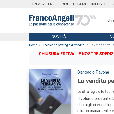
Menu
Main content
Footer
Menu
UNIVERSITÀ
BIBLIOTECA MULTIMEDIALE
chi
NOVITÀ
V
Main content
Home
Tecniche e strategie di vendita
La vendita persu
CHIUSURA ESTIVA: LE NOSTRE SPEDIZ
Autori:
Gianpaolo Pavone
La vendita p
Le strategie e le tecn
Il volume presenta l
dai migliori venditor
straordinariamente v