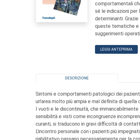
comportamentali che
sé le indicazioni per 
determinanti. Grazie 
queste tematiche e p
suggerimenti operati
LEGGI ANTEPRIMA
DESCRIZIONE
Sintomi e comportamenti patologici dei pazienti ps
un'area molto più ampia e mal definita di quella c
I vuoti e le discontinuità, che immancabilmente
sensibilità e visti come incongruenze incomprens
curanti, si traducono in gravi difficoltà di contat
L'incontro personale con i pazienti più impegnat
riabilitativo passano necessariamente per la cos