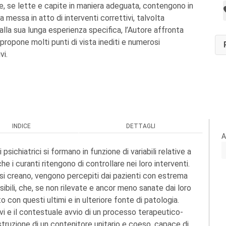
, se lette e capite in maniera adeguata, contengono in
la messa in atto di interventi correttivi, talvolta
alla sua lunga esperienza specifica, l’Autore affronta
ropone molti punti di vista inediti e numerosi
vi.
INDICE
DETTAGLI
A
ichiatrici si formano in funzione di variabili relative a
he i curanti ritengono di controllare nei loro interventi.
 si creano, vengono percepiti dai pazienti con estrema
ibili, che, se non rilevate e ancor meno sanate dai loro
to con questi ultimi e in ulteriore fonte di patologia.
ivi e il contestuale avvio di un processo terapeutico-
truzione di un contenitore unitario e coeso, capace di