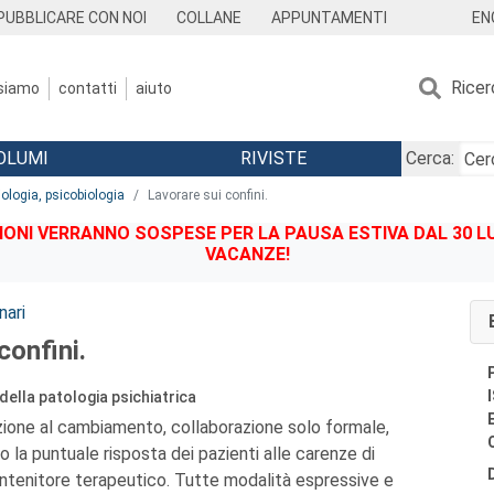
EN
PUBBLICARE CON NOI
COLLANE
APPUNTAMENTI
Ricer
 siamo
contatti
aiuto
OLUMI
RIVISTE
Cerca:
iologia, psicobiologia
Lavorare sui confini.
IONI VERRANNO SOSPESE PER LA PAUSA ESTIVA DAL 30 LU
VACANZE!
nari
confini.
 della patologia psichiatrica
ione al cambiamento, collaborazione solo formale,
o la puntuale risposta dei pazienti alle carenze di
ntenitore terapeutico. Tutte modalità espressive e