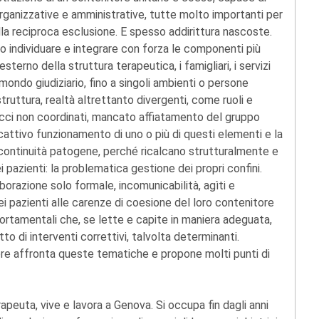
anizzative e amministrative, tutte molto importanti per
alla reciproca esclusione. E spesso addirittura nascoste.
ro individuare e integrare con forza le componenti più
sterno della struttura terapeutica, i famigliari, i servizi
l mondo giudiziario, fino a singoli ambienti o persone
 struttura, realtà altrettanto divergenti, come ruoli e
occi non coordinati, mancato affiatamento del gruppo
il cattivo funzionamento di uno o più di questi elementi e la
iscontinuità patogene, perché ricalcano strutturalmente e
 pazienti: la problematica gestione dei propri confini.
razione solo formale, incomunicabilità, agìti e
ei pazienti alle carenze di coesione del loro contenitore
rtamentali che, se lette e capite in maniera adeguata,
to di interventi correttivi, talvolta determinanti.
tore affronta queste tematiche e propone molti punti di
rapeuta, vive e lavora a Genova. Si occupa fin dagli anni