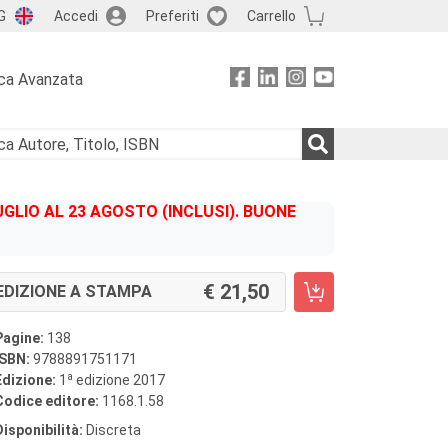
G
Accedi
Preferiti
Carrello
ca Avanzata
GLIO AL 23 AGOSTO (INCLUSI). BUONE
21,50
EDIZIONE A STAMPA
Pagine:
138
ISBN:
9788891751171
a
Edizione:
1
edizione 2017
Codice editore:
1168.1.58
Disponibilità:
Discreta