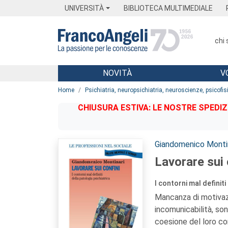
Menu
Main content
Footer
Menu
UNIVERSITÀ
BIBLIOTECA MULTIMEDIALE
chi
NOVITÀ
V
Main content
Home
Psichiatria, neuropsichiatria, neuroscienze, psicofis
CHIUSURA ESTIVA: LE NOSTRE SPEDIZ
Autori:
Giandomenico Monti
Lavorare sui 
I contorni mal definiti
Mancanza di motivaz
incomunicabilità, son
coesione del loro co