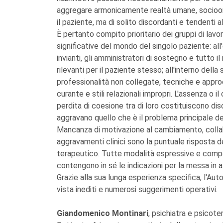
aggregare armonicamente realtà umane, socioorg
il paziente, ma di solito discordanti e tendenti 
È pertanto compito prioritario dei gruppi di lavo
significative del mondo del singolo paziente: all'e
invianti, gli amministratori di sostegno e tutto i
rilevanti per il paziente stesso; all'interno della
professionalità non collegate, tecniche e appr
curante e stili relazionali impropri. L'assenza o 
perdita di coesione tra di loro costituiscono d
aggravano quello che è il problema principale dei
Mancanza di motivazione al cambiamento, collabo
aggravamenti clinici sono la puntuale risposta d
terapeutico. Tutte modalità espressive e compo
contengono in sé le indicazioni per la messa in at
Grazie alla sua lunga esperienza specifica, l'Au
vista inediti e numerosi suggerimenti operativi.
Giandomenico Montinari
, psichiatra e psicote