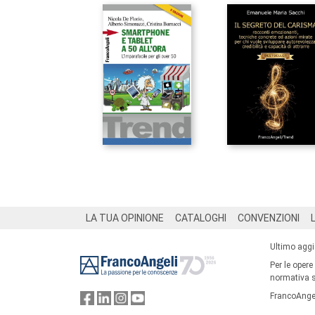
Footer
LA TUA OPINIONE
CATALOGHI
CONVENZIONI
Ultimo agg
Per le opere
normativa su
FrancoAngel