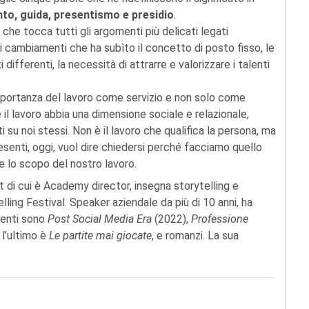
to, guida, presentismo e presidio
.
che tocca tutti gli argomenti più delicati legati
i: i cambiamenti che ha subìto il concetto di posto fisso, le
ifferenti, la necessità di attrarre e valorizzare i talenti
importanza del lavoro come servizio e non solo come
l lavoro abbia una dimensione sociale e relazionale,
 su noi stessi. Non è il lavoro che qualifica la persona, ma
resenti, oggi, vuol dire chiedersi perché facciamo quello
 e lo scopo del nostro lavoro.
 di cui è Academy director, insegna storytelling e
lling Festival. Speaker aziendale da più di 10 anni, ha
ecenti sono
Post Social Media Era
(2022),
Professione
l’ultimo è
Le partite mai giocate
, e romanzi. La sua