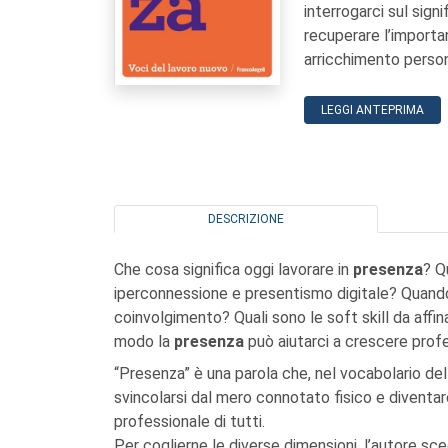
interrogarci sul sign
recuperare l’importa
arricchimento person
LEGGI ANTEPRIMA
DESCRIZIONE
Che cosa significa oggi lavorare in
presenza
? Q
iperconnessione e presentismo digitale? Quan
coinvolgimento? Quali sono le soft skill da aff
modo la
presenza
può aiutarci a crescere pro
“Presenza” è una parola che, nel vocabolario del
svincolarsi dal mero connotato fisico e diventare
professionale di tutti.
Per coglierne le diverse dimensioni, l’autore sceg