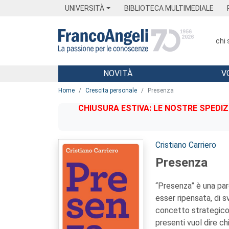
Menu
Main content
Footer
Menu
UNIVERSITÀ
BIBLIOTECA MULTIMEDIALE
chi
NOVITÀ
V
Main content
Home
Crescita personale
Presenza
CHIUSURA ESTIVA: LE NOSTRE SPEDIZ
Autori:
Cristiano Carriero
Presenza
“Presenza” è una par
esser ripensata, di s
concetto strategico, 
presenti vuol dire c