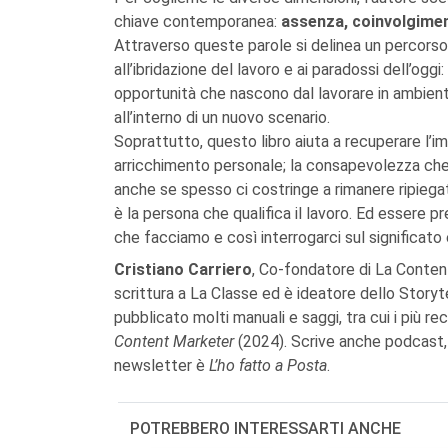
chiave contemporanea:
assenza, coinvolgimen
Attraverso queste parole si delinea un percorso 
all’ibridazione del lavoro e ai paradossi dell’ogg
opportunità che nascono dal lavorare in ambienti d
all’interno di un nuovo scenario.
Soprattutto, questo libro aiuta a recuperare l’
arricchimento personale; la consapevolezza che i
anche se spesso ci costringe a rimanere ripiegati
è la persona che qualifica il lavoro. Ed essere p
che facciamo e così interrogarci sul significato
Cristiano Carriero
, Co-fondatore di La Content
scrittura a La Classe ed è ideatore dello Storyte
pubblicato molti manuali e saggi, tra cui i più r
Content Marketer
(2024). Scrive anche podcast, 
newsletter è
L’ho fatto a Posta
.
POTREBBERO INTERESSARTI ANCHE