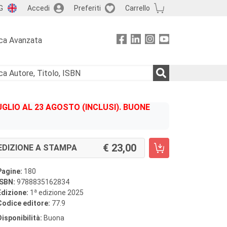
G
Accedi
Preferiti
Carrello
ca Avanzata
GLIO AL 23 AGOSTO (INCLUSI). BUONE
23,00
EDIZIONE A STAMPA
Pagine:
180
ISBN:
9788835162834
a
Edizione:
1
edizione 2025
Codice editore:
77.9
Disponibilità:
Buona