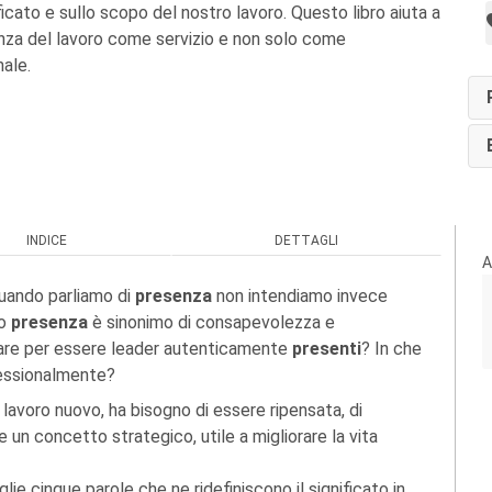
ificato e sullo scopo del nostro lavoro. Questo libro aiuta a
nza del lavoro come servizio e non solo come
ale.
INDICE
DETTAGLI
A
uando parliamo di
presenza
non intendiamo invece
do
presenza
è sinonimo di consapevolezza e
inare per essere leader autenticamente
presenti
? In che
fessionalmente?
 lavoro nuovo, ha bisogno di essere ripensata, di
 un concetto strategico, utile a migliorare la vita
lie cinque parole che ne ridefiniscono il significato in