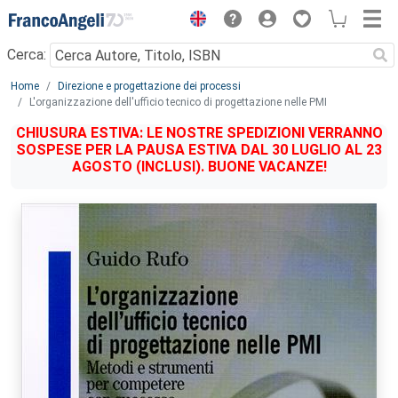
Menu
Cerca:
Main content
Home
Direzione e progettazione dei processi
L'organizzazione dell'ufficio tecnico di progettazione nelle PMI
CHIUSURA ESTIVA: LE NOSTRE SPEDIZIONI VERRANNO
SOSPESE PER LA PAUSA ESTIVA DAL 30 LUGLIO AL 23
AGOSTO (INCLUSI). BUONE VACANZE!