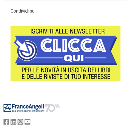
Condividi su:
Footer