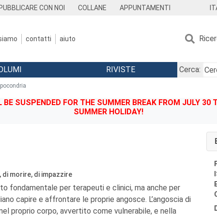
IT
PUBBLICARE CON NOI
COLLANE
APPUNTAMENTI
Rice
 siamo
contatti
aiuto
OLUMI
RIVISTE
Cerca:
Ipocondria
BE SUSPENDED FOR THE SUMMER BREAK FROM JULY 30 TO
SUMMER HOLIDAY!
 di morire, di impazzire
nto fondamentale per terapeuti e clinici, ma anche per
iano capire e affrontare le proprie angosce. L’angoscia di
nel proprio corpo, avvertito come vulnerabile, e nella