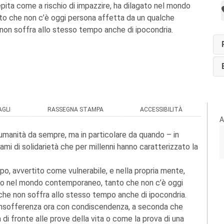
pita come a rischio di impazzire, ha dilagato nel mondo
o che non c’è oggi persona affetta da un qualche
 non soffra allo stesso tempo anche di ipocondria.
GLI
RASSEGNA STAMPA
ACCESSIBILITÀ
A
umanità da sempre, ma in particolare da quando – in
 di solidarietà che per millenni hanno caratterizzato la
rpo, avvertito come vulnerabile, e nella propria mente,
gato nel mondo contemporaneo, tanto che non c’è oggi
che non soffra allo stesso tempo anche di ipocondria.
n insofferenza ora con condiscendenza, a seconda che
i fronte alle prove della vita o come la prova di una