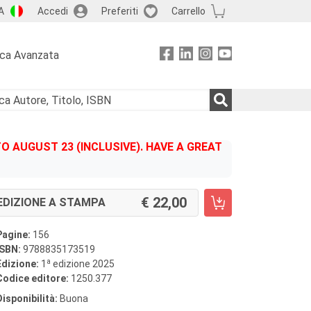
A
Accedi
Preferiti
Carrello
rca Avanzata
 AUGUST 23 (INCLUSIVE). HAVE A GREAT
22,00
EDIZIONE A STAMPA
Pagine:
156
ISBN:
9788835173519
a
Edizione:
1
edizione 2025
Codice editore:
1250.377
Disponibilità:
Buona