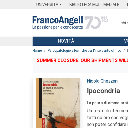
Menu
Main content
Footer
Menu
UNIVERSITÀ
BIBLIOTECA MULTIMEDIALE
chi
NOVITÀ
V
Main content
Home
Psicopatologie e tecniche per l'intervento clinico
SUMMER CLOSURE: OUR SHIPMENTS WILL 
Autori:
Nicola Ghezzani
Ipocondria
La paura di ammalarsi,
Un testo di riferime
tutti coloro che vogl
non poter confidare 