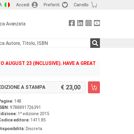
A
Accedi
Preferiti
Carrello
rca Avanzata
 AUGUST 23 (INCLUSIVE). HAVE A GREAT
23,00
EDIZIONE A STAMPA
Pagine:
148
ISBN:
9788891726391
a
Edizione:
1
edizione 2015
Codice editore:
1411.85
Disponibilità:
Discreta