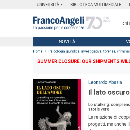
Menu
Main content
Footer
Menu
UNIVERSITÀ
BIBLIOTECA MULTIMEDIALE
chi
NOVITÀ
V
Main content
Home
Psicologia giuridica, investigativa, forense, crimina
SUMMER CLOSURE: OUR SHIPMENTS WILL 
Autori:
Leonardo Abazia
Il lato oscuro
Lo stalking: comprend
storie vere
La relazione di coppi
progetti, ma anche il