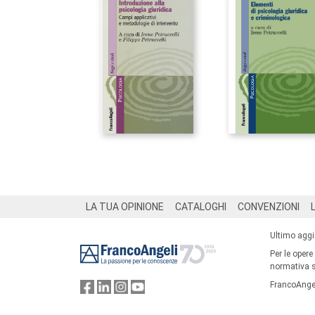
Footer
LA TUA OPINIONE
CATALOGHI
CONVENZIONI
Ultimo agg
Per le opere
normativa su
FrancoAngel