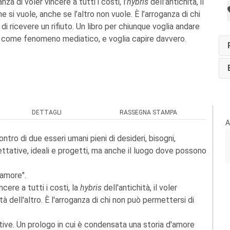
a di voler vincere a tutti i costi, l’
hybris
dell’antichità, il
e si vuole, anche se l’altro non vuole. È l’arroganza di chi
i ricevere un rifiuto. Un libro per chiunque voglia andare
ing come fenomeno mediatico, e voglia capire davvero.
DETTAGLI
RASSEGNA STAMPA
A
ontro di due esseri umani pieni di desideri, bisogni,
ttative, ideali e progetti, ma anche il luogo dove possono
'amore".
ncere a tutti i costi, la
hybris
dell'antichità, il voler
à dell'altro. È l'arroganza di chi non può permettersi di
tive. Un prologo in cui è condensata una storia d'amore