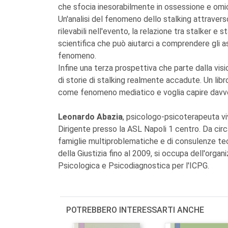
che sfocia inesorabilmente in ossessione e omic
Un'analisi del fenomeno dello stalking attraverso
rilevabili nell'evento, la relazione tra stalker e 
scientifica che può aiutarci a comprendere gli a
fenomeno.
Infine una terza prospettiva che parte dalla visi
di storie di stalking realmente accadute. Un libro
come fenomeno mediatico e voglia capire davv
Leonardo Abazia
, psicologo-psicoterapeuta viv
Dirigente presso la ASL Napoli 1 centro. Da circa
famiglie multiproblematiche e di consulenze tec
della Giustizia fino al 2009, si occupa dell'organ
Psicologica e Psicodiagnostica per l'ICPG.
POTREBBERO INTERESSARTI ANCHE