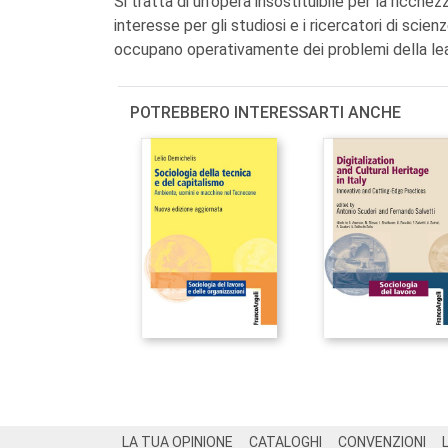
Si tratta di un'opera insostituibile per la ricche
interesse per gli studiosi e i ricercatori di scienz
occupano operativamente dei problemi della lead
POTREBBERO INTERESSARTI ANCHE
Footer
LA TUA OPINIONE
CATALOGHI
CONVENZIONI