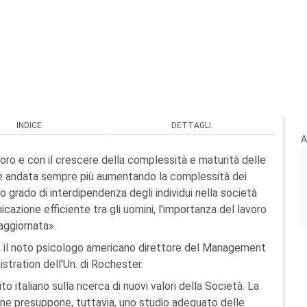
INDICE
DETTAGLI
A
voro e con il crescere della complessità e maturità delle
ri, è andata sempre più aumentando la complessità dei
alto grado di interdipendenza degli individui nella società
azione efficiente tra gli uomini, l'importanza del lavoro
 aggiornata».
, il noto psicologo americano direttore del Management
tration dell'Un. di Rochester.
to italiano sulla ricerca di nuovi valori della Società. La
ione presuppone, tuttavia, uno studio adeguato delle