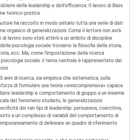
roblemi della leadership e dell'efficienza. Il lavoro di Bass
ne teorico-pratica.
utore ha raccolto in modo unitario tutta una serie di dati
 organico di generalizzazioni. Come il lettore non avrà
i di lavoro sono stati attinti a un ambito di discipline
ella psicologia sociale troviamo la filosofia della storia,
storia, ecc. Ma, come l'impostazione della ricerca
 di psicologia sociale: il tema centrale è rappresentato dal
oni.
 anni di ricerca, sia empirica che sistematica, sulla
sforza di formulare una teoria «onnicomprensiva» capace
di ridurre leadership e comportamento di gruppo a un insieme
 scala del fenomeno studiato, le generalizzazioni
ificità dei vari tipi di leadership: persuasiva, coercitiva,
apporto a un complesso di variabili del comportamento di
contemporaneamente di delineare un quadro di riferimento