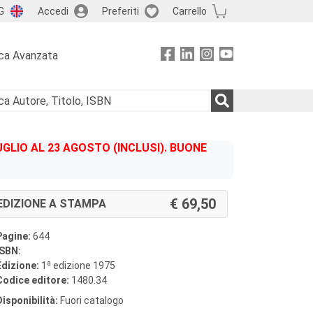
G
Accedi
Preferiti
Carrello
ca Avanzata
GLIO AL 23 AGOSTO (INCLUSI). BUONE
69,50
EDIZIONE A STAMPA
Pagine:
644
ISBN:
a
Edizione:
1
edizione 1975
Codice editore:
1480.34
Disponibilità:
Fuori catalogo