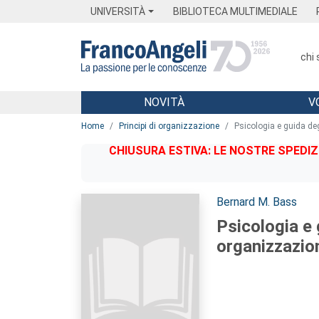
Menu
Main content
Footer
Menu
UNIVERSITÀ
BIBLIOTECA MULTIMEDIALE
chi
NOVITÀ
V
Main content
Home
Principi di organizzazione
Psicologia e guida de
CHIUSURA ESTIVA: LE NOSTRE SPEDIZ
Autori:
Bernard M. Bass
Psicologia e 
organizzazio