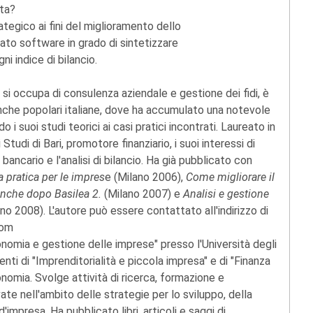
ata?
tegico ai fini del miglioramento dello
ato software in grado di sintetizzare
gni indice di bilancio.
 si occupa di consulenza aziendale e gestione dei fidi, è
nche popolari italiane, dove ha accumulato una notevole
 i suoi studi teorici ai casi pratici incontrati. Laureato in
udi di Bari, promotore finanziario, i suoi interessi di
 bancario e l'analisi di bilancio. Ha già pubblicato con
a pratica per le impres
e (Milano 2006),
Come migliorare il
banche dopo Basilea 2.
(Milano 2007) e
Analisi e gestione
no 2008). L'autore può essere contattato all'indirizzo di
com
nomia e gestione delle imprese" presso l'Università degli
nti di "Imprenditorialità e piccola impresa" e di "Finanza
conomia. Svolge attività di ricerca, formazione e
vate nell'ambito delle strategie per lo sviluppo, della
d'impresa. Ha pubblicato libri, articoli e saggi di