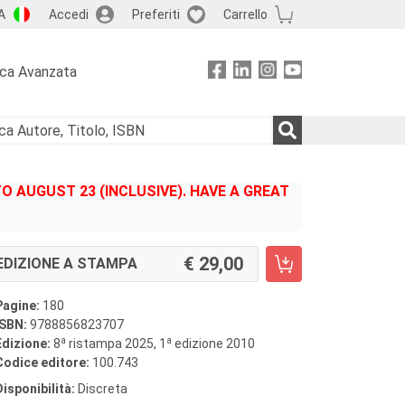
A
Accedi
Preferiti
Carrello
rca Avanzata
 AUGUST 23 (INCLUSIVE). HAVE A GREAT
29,00
EDIZIONE A STAMPA
Pagine:
180
ISBN:
9788856823707
a
a
Edizione:
8
ristampa 2025, 1
edizione 2010
Codice editore:
100.743
Disponibilità:
Discreta