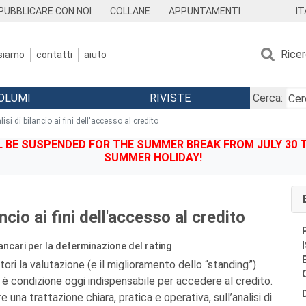
IT
PUBBLICARE CON NOI
COLLANE
APPUNTAMENTI
Rice
 siamo
contatti
aiuto
OLUMI
RIVISTE
Cerca:
isi di bilancio ai fini dell'accesso al credito
BE SUSPENDED FOR THE SUMMER BREAK FROM JULY 30 TO
SUMMER HOLIDAY!
ancio ai fini dell'accesso al credito
ancari per la determinazione del rating
itori la valutazione (e il miglioramento dello “standing”)
a è condizione oggi indispensabile per accedere al credito.
una trattazione chiara, pratica e operativa, sull’analisi di