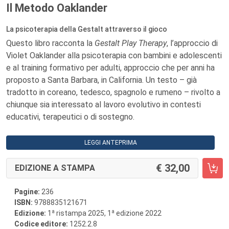
Il Metodo Oaklander
La psicoterapia della Gestalt attraverso il gioco
Questo libro racconta la
Gestalt Play Therapy
, l’approccio di
Violet Oaklander alla psicoterapia con bambini e adolescenti
e al training formativo per adulti, approccio che per anni ha
proposto a Santa Barbara, in California. Un testo – già
tradotto in coreano, tedesco, spagnolo e rumeno – rivolto a
chiunque sia interessato al lavoro evolutivo in contesti
educativi, terapeutici o di sostegno.
LEGGI ANTEPRIMA
32,00
EDIZIONE A STAMPA
Pagine:
236
ISBN:
9788835121671
a
a
Edizione:
1
ristampa 2025, 1
edizione 2022
Codice editore:
1252.2.8