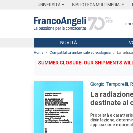
Menu
Main content
Footer
Menu
UNIVERSITÀ
BIBLIOTECA MULTIMEDIALE
chi
NOVITÀ
V
Main content
Home
Compatibilità ambientale ed ecologica
La radiaz
SUMMER CLOSURE: OUR SHIPMENTS WILL 
Autori:
Giorgio Temporelli
,
R
La radiazion
destinate a
Proprietà e caratterist
disinfezione, determin
applicazione e normat