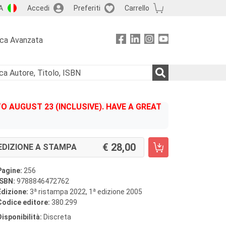
A
Accedi
Preferiti
Carrello
rca Avanzata
 AUGUST 23 (INCLUSIVE). HAVE A GREAT
28,00
EDIZIONE A STAMPA
Pagine:
256
ISBN:
9788846472762
a
a
Edizione:
3
ristampa 2022, 1
edizione 2005
Codice editore:
380.299
Disponibilità:
Discreta