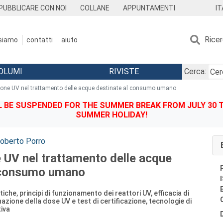
IT
PUBBLICARE CON NOI
COLLANE
APPUNTAMENTI
Rice
 siamo
contatti
aiuto
OLUMI
RIVISTE
Cerca:
ione UV nel trattamento delle acque destinate al consumo umano
BE SUSPENDED FOR THE SUMMER BREAK FROM JULY 30 TO
SUMMER HOLIDAY!
oberto Porro
e UV nel trattamento delle acque
l consumo umano
iche, principi di funzionamento dei reattori UV, efficacia di
azione della dose UV e test di certificazione, tecnologie di
iva