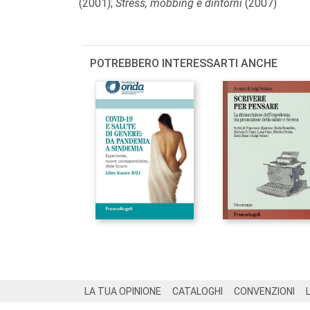
(2001);
Stress, mobbing e dintorni
(2007)
POTREBBERO INTERESSARTI ANCHE
Footer
LA TUA OPINIONE
CATALOGHI
CONVENZIONI