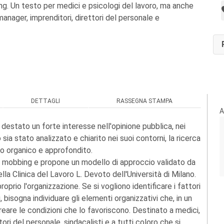
ng. Un testo per medici e psicologi del lavoro, ma anche
 manager, imprenditori, direttori del personale e
DETTAGLI
RASSEGNA STAMPA
A
estato un forte interesse nell'opinione pubblica, nei
a stato analizzato e chiarito nei suoi contorni, la ricerca
ro organico e approfondito.
el mobbing e propone un modello di approccio validato da
lla Clinica del Lavoro L. Devoto dell'Università di Milano.
oprio l'organizzazione. Se si vogliono identificare i fattori
 bisogna individuare gli elementi organizzativi che, in un
reare le condizioni che lo favoriscono. Destinato a medici,
tori del personale, sindacalisti e a tutti coloro che si