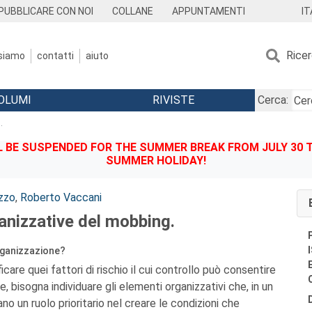
IT
PUBBLICARE CON NOI
COLLANE
APPUNTAMENTI
Rice
 siamo
contatti
aiuto
OLUMI
RIVISTE
Cerca:
.
BE SUSPENDED FOR THE SUMMER BREAK FROM JULY 30 TO
SUMMER HOLIDAY!
zzo
,
Roberto Vaccani
anizzative del mobbing.
organizzazione?
icare quei fattori di rischio il cui controllo può consentire
, bisogna individuare gli elementi organizzativi che, in un
o un ruolo prioritario nel creare le condizioni che