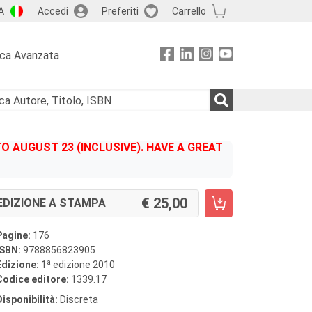
A
Accedi
Preferiti
Carrello
rca Avanzata
 AUGUST 23 (INCLUSIVE). HAVE A GREAT
25,00
EDIZIONE A STAMPA
Pagine:
176
ISBN:
9788856823905
a
Edizione:
1
edizione 2010
Codice editore:
1339.17
Disponibilità:
Discreta