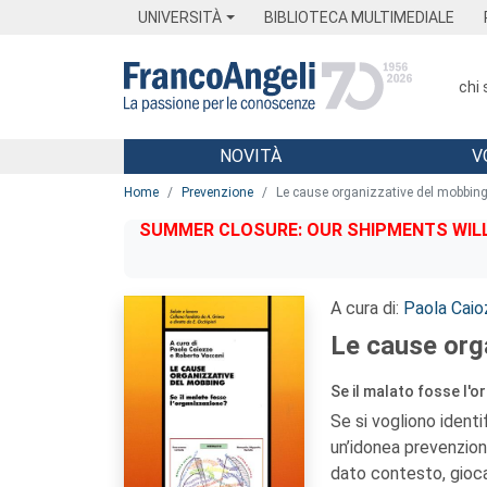
Menu
Main content
Footer
Menu
UNIVERSITÀ
BIBLIOTECA MULTIMEDIALE
chi
NOVITÀ
V
Main content
Home
Prevenzione
Le cause organizzative del mobbing
SUMMER CLOSURE: OUR SHIPMENTS WILL 
A cura di:
Paola Caio
Le cause org
Se il malato fosse l'
Se si vogliono identif
un’idonea prevenzione
dato contesto, giocan