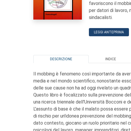
favoriscono il mobbi
per datori di lavoro,
sindacalisti.
LEGGI ANTEPRIMA
DESCRIZIONE
INDICE
Il mobbing è fenomeno così importante da aver d
media e nel mondo scientifico; nonostante esso si
delle sue cause non ha ad oggi rivelato un quad
Questo libro è focalizzato sulla prevenzione d
una ricerca triennale dell'Università Bocconi e de
L'assunto di base è che il malato possa essere pr
di rischio per un'idonea prevenzione del mobbing,
dato contesto, giocano un ruolo prioritario nel c
psicologi del lavoro, manager, imprenditori, diret